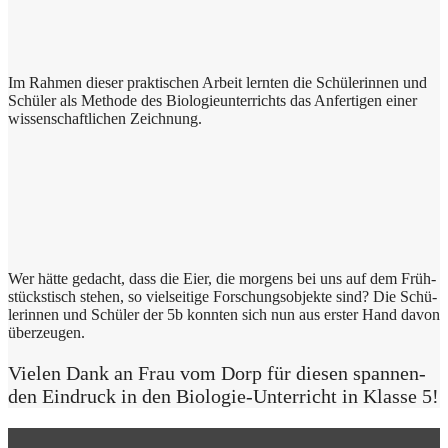
Im Rah­men die­ser prak­ti­schen Arbeit lern­ten die Schü­le­rin­nen und
Schü­ler als Metho­de des Bio­lo­gie­un­ter­richts das Anfer­ti­gen einer
wis­sen­schaft­li­chen Zeichnung.
Wer hät­te gedacht, dass die Eier, die mor­gens bei uns auf dem Früh­
stücks­tisch ste­hen, so viel­sei­ti­ge For­schungs­ob­jek­te sind? Die Schü­
le­rin­nen und Schü­ler der 5b konn­ten sich nun aus erster Hand davon
überzeugen.
Vie­len Dank an Frau vom Dorp für die­sen span­nen­
den Ein­druck in den Bio­lo­gie-Unter­richt in Klas­se 5!
Post