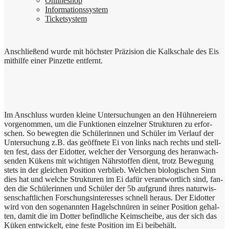
Online­shop
Infor­ma­ti­ons­sy­stem
Ticket­sy­stem
Anschlie­ßend wur­de mit höch­ster Prä­zi­si­on die Kalk­scha­le des Eis
mit­hil­fe einer Pin­zet­te entfernt.
Im Anschluss wur­den klei­ne Unter­su­chun­gen an den Hüh­ner­ei­ern
vor­ge­nom­men, um die Funk­tio­nen ein­zel­ner Struk­tu­ren zu erfor­
schen. So beweg­ten die Schü­le­rin­nen und Schü­ler im Ver­lauf der
Unter­su­chung z.B. das geöff­ne­te Ei von links nach rechts und stell­
ten fest, dass der Eidot­ter, wel­cher der Ver­sor­gung des her­an­wach­
sen­den Kükens mit wich­ti­gen Nähr­stof­fen dient, trotz Bewe­gung
stets in der glei­chen Posi­ti­on ver­blieb. Wel­chen bio­lo­gi­schen Sinn
dies hat und wel­che Struk­tu­ren im Ei dafür ver­ant­wort­lich sind, fan­
den die Schü­le­rin­nen und Schü­ler der 5b auf­grund ihres natur­wis­
sen­schaft­li­chen For­schungs­in­ter­es­ses schnell her­aus. Der Eidot­ter
wird von den soge­nann­ten Hagel­schnü­ren in sei­ner Posi­ti­on gehal­
ten, damit die im Dot­ter befind­li­che Keim­schei­be, aus der sich das
Küken ent­wickelt, eine feste Posi­ti­on im Ei beibehält.