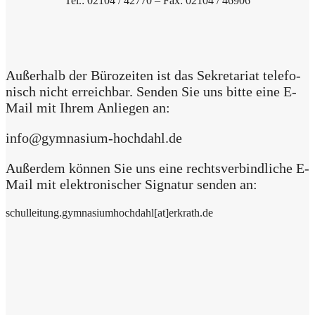
Tel.: 02104 / 42770 – Fax: 02104 / 46906
Außer­halb der Büro­zei­ten ist das Sekre­ta­ri­at tele­fo­
nisch nicht erreich­bar. Sen­den Sie uns bit­te eine E-
Mail mit Ihrem Anlie­gen an:
info@gymnasium-hochdahl.de
Außer­dem kön­nen Sie uns eine rechts­ver­bind­li­che E-
Mail mit elek­tro­ni­scher Signa­tur sen­den an:
schulleitung.gymnasiumhochdahl[at]erkrath.de