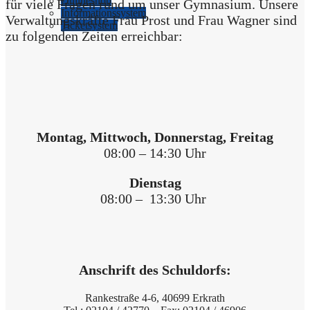
Online­shop
für vie­le Fra­gen rund um unser Gym­na­si­um. Unse­re
Infor­ma­ti­ons­sy­stem
Ver­wal­tungs­kräf­te Frau Prost und Frau Wag­ner sind
Ticket­sy­stem
zu fol­gen­den Zei­ten erreichbar:
Mon­tag, Mitt­woch, Don­ners­tag, Frei­tag
08:00 – 14:30 Uhr
Diens­tag
08:00 – 13:30 Uhr
Anschrift des Schuldorfs:
Ran­ke­stra­ße 4-6, 40699 Erkrath