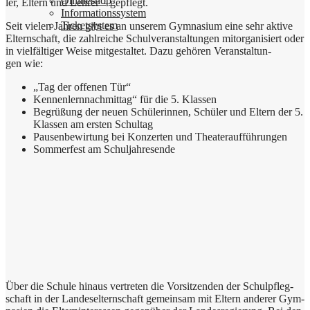
Online­shop
ler, Eltern und Leh­rer – gepflegt.
Infor­ma­ti­ons­sy­stem
Ticket­sy­stem
Seit vie­len Jah­ren gibt es an unse­rem Gym­na­si­um eine sehr akti­ve
Eltern­schaft, die zahl­rei­che Schul­ver­an­stal­tun­gen mit­or­ga­ni­siert oder
in viel­fäl­ti­ger Wei­se mit­ge­stal­tet. Dazu gehö­ren Ver­an­stal­tun­
gen wie:
„Tag der offe­nen Tür“
Ken­nen­lern­nach­mit­tag“ für die 5. Klassen
Begrü­ßung der neu­en Schü­le­rin­nen, Schü­ler und Eltern der 5.
Klas­sen am ersten Schultag
Pau­sen­be­wir­tung bei Kon­zer­ten und Theateraufführungen
Som­mer­fest am Schuljahresende
Über die Schu­le hin­aus ver­tre­ten die Vor­sit­zen­den der Schul­pfleg­
schaft in der Lan­des­el­tern­schaft gemein­sam mit Eltern ande­rer Gym­