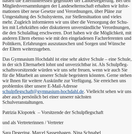
na­si­en die Eltern­in­ter­es­sen gegen­über der Lan­des­re­gie­rung. Bei den
Mit­glieds­ver­samm­lun­gen der Lan­des­el­tern­schaft erhal­ten wir Infor­
ma­tio­nen über neue Geset­ze und Ver­ord­nun­gen, über Plä­ne zur
Umge­stal­tung des Schul­sy­stems, zur Stel­len­si­tua­ti­on und vie­les
mehr. Zugleich infor­mie­ren wir uns über die Ver­sor­gung der Schu­
len mit Lehr­kräf­ten oder dis­ku­tie­ren unver­ständ­li­che Ver­ord­nun­gen,
die den Schul­all­tag erschwe­ren. Dort haben wir die Mög­lich­keit, mit
ande­ren Eltern eben­so wie mit den ein­ge­la­de­nen Fach­re­fe­ren­ten und
Poli­ti­kern, Erfah­run­gen aus­zu­tau­schen und Sor­gen und Wün­sche
der Eltern weiterzugeben.
Das Gym­na­si­um Hoch­dahl ist eine sehr akti­ve Schu­le – eine Schu­le,
in der sich Eltern­ar­beit lohnt und unver­zicht­bar ist. Als Schul­pfleg­
schafts­vor­sit­zen­de wür­den wir uns sehr freu­en, wenn wir auch Sie
für die Mit­ar­beit an unse­rer Schu­le begei­stern könn­ten. Ger­ne ste­hen
wir Ihnen für wei­te­re Aus­künf­te zur Ver­fü­gung. Sie errei­chen uns
pro­blem­los über unse­re E-Mail-Adres­se
schulpflegschaft@gymnasium-hochdahl.de
. Viel­leicht sehen wir uns
aber auch per­sön­lich bei einer unse­rer näch­sten
Schulveranstaltungen.
Patri­zia Klo­po­tek – Vor­sit­zen­de der Schulpflegschaft
und als Ver­tre­te­rin­nen / Vertreter
Sara Degering, Mar­cel Sas­sen­ha­gen, Nina Schnabel