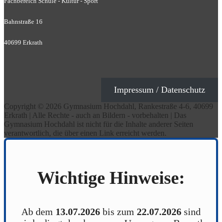
Fachbereich Schule - Kultur - Sport
Bahnstraße 16
40699 Erkrath
Impressum / Datenschutz
Copyright © 2026 Gymnasium Hochdahl, Rankestraße 4-6, 40699
Erkrath | Alle Rechte - auch an Bildern - vorbehalten | Das
Gymnasium Hochdahl ist nicht für die Inhalte anderer Seiten
verantwortlich, die über einen Link erreicht werden.
Wichtige Hinweise:
Ab dem
13.07.2026
bis zum
22.07.2026
sind