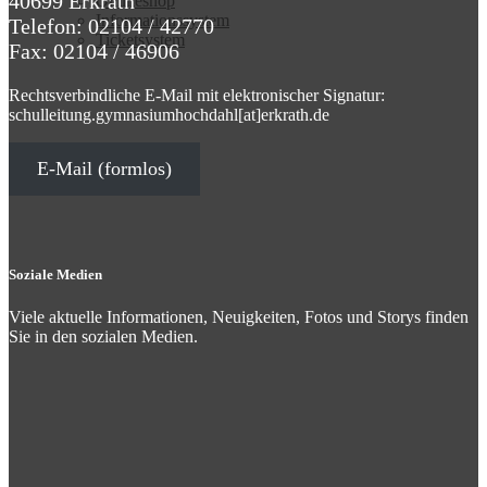
40699 Erkrath
Online­shop
Infor­ma­ti­ons­sy­stem
Telefon: 02104 / 42770
Ticket­sy­stem
Fax: 02104 / 46906
Rechtsverbindliche E-Mail mit elektronischer Signatur:
schulleitung.gymnasiumhochdahl[at]erkrath.de
E-Mail (formlos)
Soziale Medien
Viele aktuelle Informationen, Neuigkeiten, Fotos und Storys finden
Sie in den sozialen Medien.