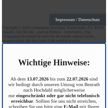
Impressum / Datenschutz
Copyright © 2026 Gymnasium Hochdahl, Rankestraße 4-6, 40699
Erkrath | Alle Rechte - auch an Bildern - vorbehalten | Das
Gymnasium Hochdahl ist nicht für die Inhalte anderer Seiten
verantwortlich, die über einen Link erreicht werden.
Wichtige Hinweise:
Ab dem
13.07.2026
bis zum
22.07.2026
sind
wir bedingt durch unseren Umzug von Benrath
nach Hochdahl möglicherweise
nur
eingeschränkt oder gar nicht telefonisch
erreichbar
. Sollten Sie uns nicht erreichen,
schreiben Sie uns bitte eine
E-Mail
mit Ihrem