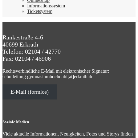
Online­shop
Infor­ma­ti­ons­sy­stem
Ticket­sy­stem
Rankestraße 4-6
40699 Erkrath
Telefon: 02104 / 42770
Fax: 02104 / 46906
Rechtsverbindliche E-Mail mit elektronischer Signatur:
schulleitung.gymnasiumhochdahl[at]erkrath.de
E-Mail (formlos)
Soziale Medien
Viele aktuelle Informationen, Neuigkeiten, Fotos und Storys finden