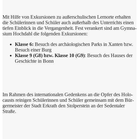
Mit Hil­fe von Exkur­sio­nen zu außer­schu­li­schen Lern­or­te erhal­ten
die Schü­le­rin­nen und Schü­ler auch außer­halb des Unter­richts einen
tie­fen Ein­blick in die Ver­gan­gen­heit. Fest ver­an­kert sind am Gym­na­
si­um Hoch­dahl die fol­gen­den Exkursionen:
Klas­se 6:
Besuch des archäo­lo­gi­schen Parks in Xan­ten bzw.
Besuch einer Burg
Klas­se 9 (G8) bzw. Klas­se 10 (G9)
: Besuch des Hau­ses der
Geschich­te in Bonn
Im Rah­men des inter­na­tio­na­len Geden­kens an die Opfer des Holo­
causts rei­ni­gen Schü­le­rin­nen und Schü­ler gemein­sam mit dem Bür­
ger­mei­ster der Stadt Erkrath den Stol­per­stein an der Seden­ta­ler
Straße.