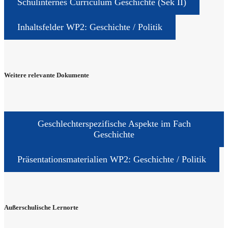
Online­shop
Schul­in­ter­nes Cur­ri­cu­lum Geschich­te (Sek II)
Infor­ma­ti­ons­sy­stem
Ticket­sy­stem
Inhalts­fel­der WP2: Geschich­te / Politik
Wei­te­re rele­van­te Dokumente
Geschlech­ter­spe­zi­fi­sche Aspek­te im Fach
Geschichte
Prä­sen­ta­ti­ons­ma­te­ria­li­en WP2: Geschich­te / Politik
Außer­schu­li­sche Lernorte