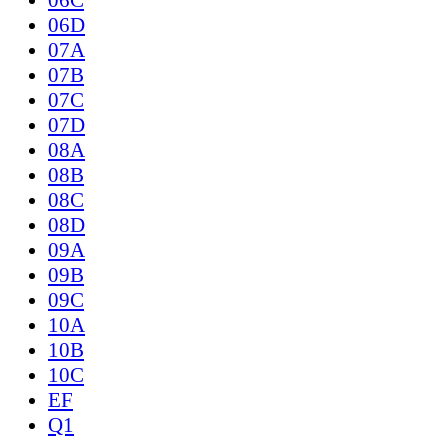
06D
07A
07B
07C
07D
08A
08B
08C
08D
09A
09B
09C
10A
10B
10C
EF
Q1