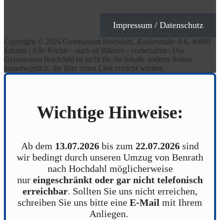
Impressum / Datenschutz
Copyright © 2026 Gymnasium Hochdahl, Rankestraße 4-6, 40699
Erkrath | Alle Rechte - auch an Bildern - vorbehalten | Das
Gymnasium Hochdahl ist nicht für die Inhalte anderer Seiten
verantwortlich, die über einen Link erreicht werden.
Wichtige Hinweise:
Ab dem
13.07.2026
bis zum
22.07.2026
sind
wir bedingt durch unseren Umzug von Benrath
nach Hochdahl möglicherweise
nur
eingeschränkt oder gar nicht telefonisch
erreichbar
. Sollten Sie uns nicht erreichen,
schreiben Sie uns bitte eine
E-Mail
mit Ihrem
Anliegen.