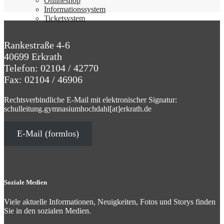
Online­shop
Infor­ma­ti­ons­sy­stem
Ticket­sy­stem
Rankestraße 4-6
40699 Erkrath
Telefon: 02104 / 42770
Fax: 02104 / 46906
Rechtsverbindliche E-Mail mit elektronischer Signatur:
schulleitung.gymnasiumhochdahl[at]erkrath.de
E-Mail (formlos)
Soziale Medien
Viele aktuelle Informationen, Neuigkeiten, Fotos und Storys finden
Sie in den sozialen Medien.