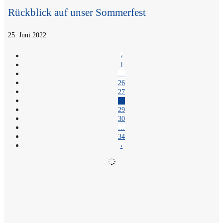
Rück­blick auf unser Sommerfest
25. Juni 2022
‹
1
…
26
27
28
29
30
…
34
›