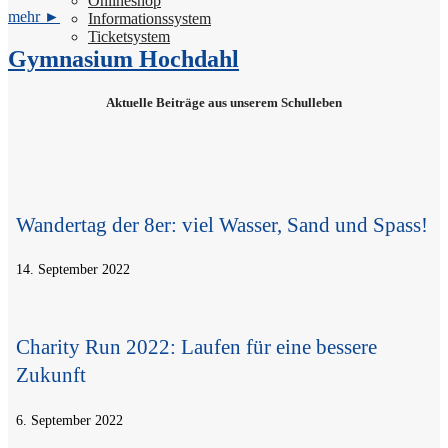
Online­shop
mehr ►
Infor­ma­ti­ons­sy­stem
Ticket­sy­stem
Gym­na­si­um Hochdahl
Aktu­el­le Bei­trä­ge aus unse­rem Schulleben
Wan­der­tag der 8er: viel Was­ser, Sand und Spass!
14. Sep­tem­ber 2022
Cha­ri­ty Run 2022: Lau­fen für eine bes­se­re
Zukunft
6. Sep­tem­ber 2022