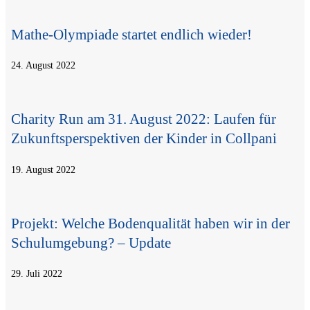
Mathe-Oly­m­­pia­­de star­tet end­lich wieder!
24. August 2022
Cha­ri­ty Run am 31. August 2022: Lau­fen für
Zukunfts­per­spek­ti­ven der Kin­der in Collpani
19. August 2022
Pro­jekt: Wel­che Boden­qua­li­tät haben wir in der
Schul­um­ge­bung? – Update
29. Juli 2022