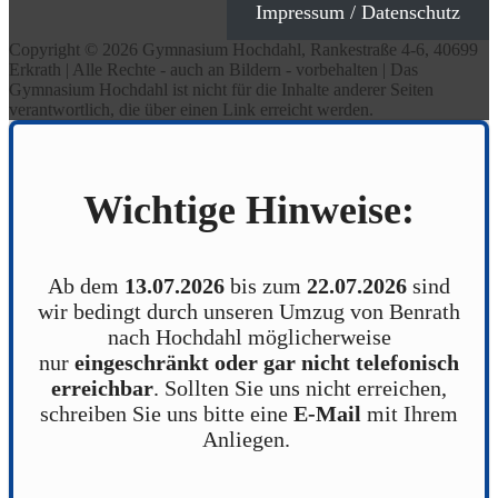
Impressum / Datenschutz
Copyright © 2026 Gymnasium Hochdahl, Rankestraße 4-6, 40699
Erkrath | Alle Rechte - auch an Bildern - vorbehalten | Das
Gymnasium Hochdahl ist nicht für die Inhalte anderer Seiten
verantwortlich, die über einen Link erreicht werden.
Wichtige Hinweise:
Ab dem
13.07.2026
bis zum
22.07.2026
sind
wir bedingt durch unseren Umzug von Benrath
nach Hochdahl möglicherweise
nur
eingeschränkt oder gar nicht telefonisch
erreichbar
. Sollten Sie uns nicht erreichen,
schreiben Sie uns bitte eine
E-Mail
mit Ihrem
Anliegen.