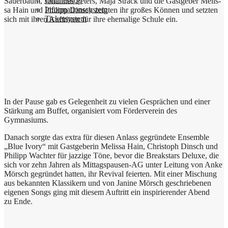
Online­shop
Sau­er­baum, Johan­nes Peters, Maja Strack und die Gast­ge­ber Melis­
Infor­ma­ti­ons­sy­stem
sa Hain und Phil­ipp Dinsch zeig­ten ihr gro­ßes Kön­nen und setz­ten
Ticket­sy­stem
sich mit ihren Auf­trit­ten für ihre ehe­ma­li­ge Schu­le ein.
In der Pau­se gab es Gele­gen­heit zu vie­len Gesprä­chen und einer
Stär­kung am Buf­fet, orga­ni­siert vom För­der­ver­ein des
Gymnasiums.
Danach sorg­te das extra für die­sen Anlass gegrün­de­te Ensem­ble
„Blue Ivo­ry“ mit Gast­ge­be­rin Melis­sa Hain, Chri­stoph Dinsch und
Phil­ipp Wach­ter für jaz­zi­ge Töne, bevor die Break­stars Delu­xe, die
sich vor zehn Jah­ren als Mit­tags­pau­sen-AG unter Lei­tung von Anke
Mörsch gegrün­det hat­ten, ihr Revi­val fei­er­ten. Mit einer Mischung
aus bekann­ten Klas­si­kern und von Jani­ne Mörsch geschrie­be­nen
eige­nen Songs ging mit die­sem Auf­tritt ein inspi­rie­ren­der Abend
zu Ende.