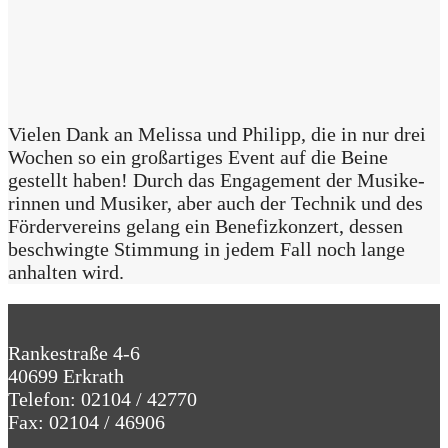
Vie­len Dank an Melis­sa und Phil­ipp, die in nur drei
Wochen so ein groß­ar­ti­ges Event auf die Bei­ne
gestellt haben! Durch das Enga­ge­ment der Musi­ke­
rin­nen und Musi­ker, aber auch der Tech­nik und des
För­der­ver­eins gelang ein Bene­fiz­kon­zert, des­sen
beschwing­te Stim­mung in jedem Fall noch lan­ge
anhal­ten wird.
Post
navigation
Rankestraße 4-6
40699 Erkrath
Telefon: 02104 / 42770
Fax: 02104 / 46906