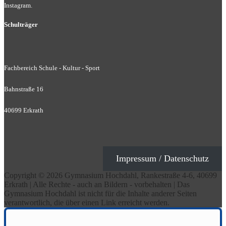
Instagram.
Schulträger
Fachbereich Schule - Kultur - Sport
Bahnstraße 16
40699 Erkrath
Impressum / Datenschutz
Copyright © 2026 Gymnasium Hochdahl, Rankestraße 4-6, 40699
Erkrath | Alle Rechte - auch an Bildern - vorbehalten | Das
Gymnasium Hochdahl ist nicht für die Inhalte anderer Seiten
verantwortlich, die über einen Link erreicht werden.