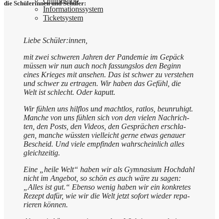
Online­shop
die Schü­le­rin­nen und Schüler:
Infor­ma­ti­ons­sy­stem
Ticket­sy­stem
Lie­be Schüler:innen,
mit zwei schwe­ren Jah­ren der Pan­de­mie im Gepäck
müs­sen wir nun auch noch fas­sungs­los den Beginn
eines Krie­ges mit anse­hen. Das ist schwer zu ver­ste­hen
und schwer zu ertra­gen. Wir haben das Gefühl, die
Welt ist schlecht. Oder kaputt.
Wir füh­len uns hilf­los und macht­los, rat­los, beun­ru­higt.
Man­che von uns füh­len sich von den vie­len Nach­rich­
ten, den Posts, den Vide­os, den Gesprä­chen erschla­
gen, man­che wüss­ten viel­leicht ger­ne etwas genau­er
Bescheid. Und vie­le emp­fin­den wahr­schein­lich alles
gleichzeitig.
Eine „hei­le Welt“ haben wir als Gym­na­si­um Hoch­dahl
nicht im Ange­bot, so schön es auch wäre zu sagen:
„Alles ist gut.“ Eben­so wenig haben wir ein kon­kre­tes
Rezept dafür, wie wir die Welt jetzt sofort wie­der repa­
rie­ren können.