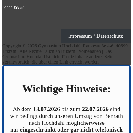
40699 Erkrath
Impressum / Datenschutz
Copyright © 2026 Gymnasium Hochdahl, Rankestraße 4-6, 40699
Erkrath | Alle Rechte - auch an Bildern - vorbehalten | Das
Gymnasium Hochdahl ist nicht für die Inhalte anderer Seiten
verantwortlich, die über einen Link erreicht werden.
Wichtige Hinweise:
Ab dem
13.07.2026
bis zum
22.07.2026
sind
wir bedingt durch unseren Umzug von Benrath
nach Hochdahl möglicherweise
nur
eingeschränkt oder gar nicht telefonisch