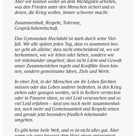
Aber wir kön­nen wei­ter an dem Wich­tig­sten arbei­ten,
was den Frie­den unter den Men­schen sichert und es
denen, die Krieg wol­len, immer schwe­rer macht:
Zusam­men­halt, Respekt, Tole­ranz,
Gesprächsbereitschaft.
Das Gym­na­si­um Hoch­dahl ist stark durch sei­ne Viel­
falt. Wir alle spü­ren jeden Tag, dass es zusam­men bes­
ser geht als allei­ne; dass nicht ent­schei­dend ist, wo wir
her­kom­men, wie wir leben oder lie­ben, son­dern wie
wir mit­ein­an­der umge­hen; dass nicht Lärm und Gewalt
unser Zusam­men­le­ben regeln und Kon­flik­te lösen kön­
nen, son­dern gemein­sa­me Ideen, Zie­le und Werte.
In einer Zeit, in der Men­schen um ihr Leben fürch­ten
müs­sen oder das Leben ande­rer bedro­hen, in den Krieg
zie­hen oder gezo­gen wer­den, sich in Kel­lern ver­stecken
oder in Pan­zern sit­zen, so viel Leid ver­ur­sa­chen und so
viel Leid erfah­ren – lasst uns noch mehr zusam­men­hal­
ten, noch mehr auf Gemein­sam­keit und Respekt set­zen
und gera­de jetzt beson­ders fried­lich mit­ein­an­der
umgehen.
Es gibt kei­ne hei­le Welt, und es ist nicht alles gut. Aber
wenn wir ganz bewusst dem Hass etwas ent­ge­gen­set­