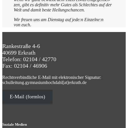
zen, gibt es defi­ni­tiv mehr Gutes als Schlech­tes auf der
Welt und damit beste Heilungschancen.
Wir freu­en uns am Diens­tag auf jede:n Einzelne:n
von euch.
Post
navigation
Rankestraße 4-6
40699 Erkrath
Telefon: 02104 / 42770
Fax: 02104 / 46906
Rechtsverbindliche E-Mail mit elektronischer Signatur:
schulleitung.gymnasiumhochdahl[at]erkrath.de
E-Mail (formlos)
Soziale Medien